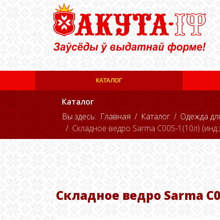
КАТАЛОГ
Каталог
Вы здесь:
Главная
Каталог
Одежда дл
Складное ведро Sarma С005-1(10л) (инд.
Складное ведро Sarma С00