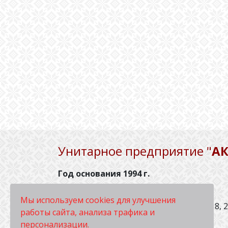
Унитарное предприятие "
А
Год основания 1994 г.
Республика Беларусь, 220013,
Мы используем cookies для улучшения
г. Минск, ул. Петруся Бровки, 28, офис 1
8, 
работы сайта, анализа трафика и
персонализации.