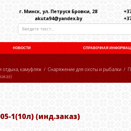
г. Минск, ул. Петруся Бровки, 28
+37
akuta94@yandex.by
+37
НОВОСТИ
СПРАВОЧНАЯ ИНФОРМАЦ
я отдыха, камуфляж
Снаряжение для охоты и рыбалки
П
заказ)
5-1(10л) (инд.заказ)