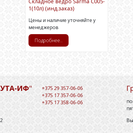
Складное ведро Sarma С005-
1(10л) (инд.заказ)
Цены и наличие уточняйте у
менеджеров
Подробнее...
КУТА‑ИФ
"
Г
+
375 29 357-06-06
+375 17 357-06-06
по
+375 17 358-06-06
пя
22
Вы