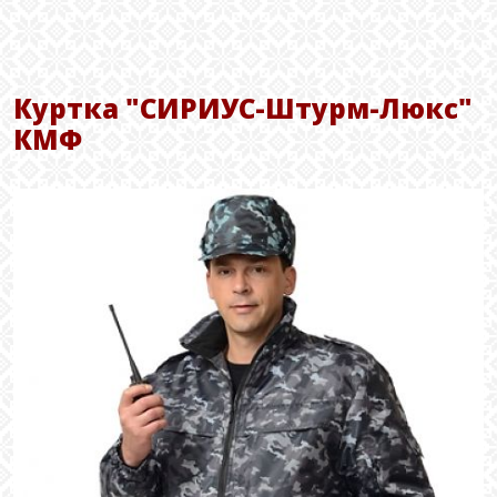
Куртка "СИРИУС-Штурм-Люкс"
КМФ